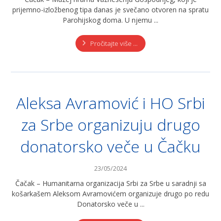
prijemno-izložbenog tipa danas je svečano otvoren na spratu
Parohijskog doma. U njemu ...
Pročitajte više ...
Aleksa Avramović i HO Srbi
za Srbe organizuju drugo
donatorsko veče u Čačku
23/05/2024
Čačak – Humanitarna organizacija Srbi za Srbe u saradnji sa
košarkašem Aleksom Avramovićem organizuje drugo po redu
Donatorsko veče u ...