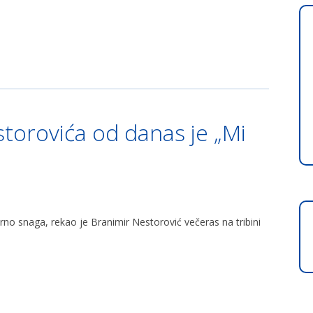
torovića od danas je „Mi
no snaga, rekao je Branimir Nestorović večeras na tribini