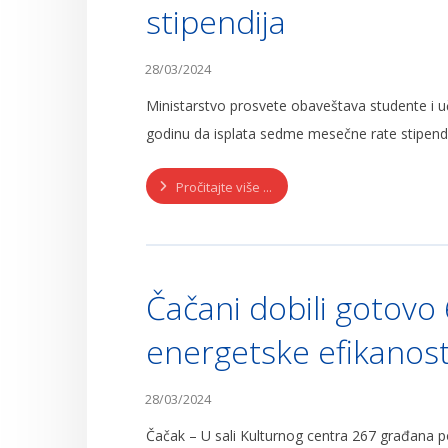
stipendija
28/03/2024
Ministarstvo prosvete obaveštava studente i uč
godinu da isplata sedme mesečne rate stipendij
Pročitajte više ...
Čačani dobili gotovo
energetske efikanost
28/03/2024
Čačak – U sali Kulturnog centra 267 građana po