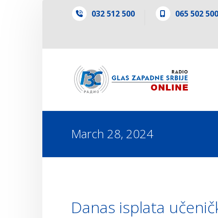
032 512 500
065 502 50
March 28, 2024
Danas isplata učeničk