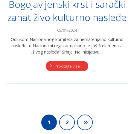
Bogojavljenski krst i sarački
zanat živo kulturno nasleđe
05/01/2024
Odlukom Nacionalnog komiteta za nematerijalno kulturno
nasleđe, u Nacionalni registar upisano je još 6 elemenata
„živog nasleđa“ Srbije. Na inicijativu ...
Pročitajte više ...
1
2