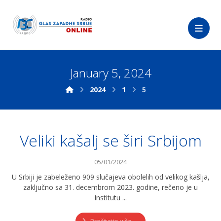
January 5, 2024
2024
1
5
Veliki kašalj se širi Srbijom
05/01/2024
U Srbiji je zabeleženo 909 slučajeva obolelih od velikog kašlja,
zaključno sa 31. decembrom 2023. godine, rečeno je u
Institutu ...
Pročitajte više ...