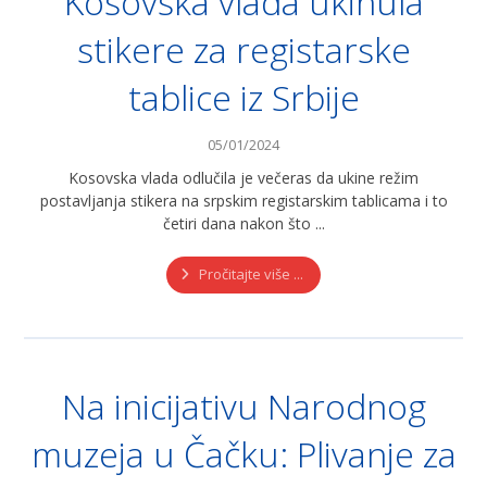
Kosovska vlada ukinula
stikere za registarske
tablice iz Srbije
05/01/2024
Kosovska vlada odlučila je večeras da ukine režim
postavljanja stikera na srpskim registarskim tablicama i to
četiri dana nakon što ...
Pročitajte više ...
Na inicijativu Narodnog
muzeja u Čačku: Plivanje za