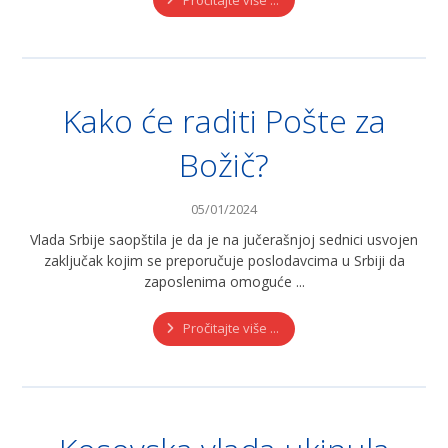
Kako će raditi Pošte za
Božič?
05/01/2024
Vlada Srbije saopštila je da je na jučerašnjoj sednici usvojen
zaključak kojim se preporučuje poslodavcima u Srbiji da
zaposlenima omoguće ...
Pročitajte više ...