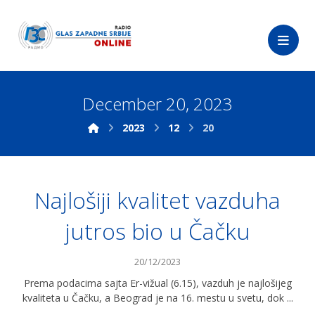
December 20, 2023
2023
12
20
Najlošiji kvalitet vazduha
jutros bio u Čačku
20/12/2023
Prema podacima sajta Er-vižual (6.15), vazduh je najlošijeg
kvaliteta u Čačku, a Beograd je na 16. mestu u svetu, dok ...