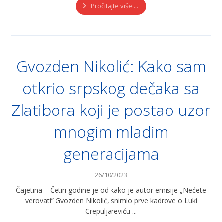
Pročitajte više ...
Gvozden Nikolić: Kako sam
otkrio srpskog dečaka sa
Zlatibora koji je postao uzor
mnogim mladim
generacijama
26/10/2023
Čajetina – Četiri godine je od kako je autor emisije „Nećete
verovati” Gvozden Nikolić, snimio prve kadrove o Luki
Crepuljareviću ...