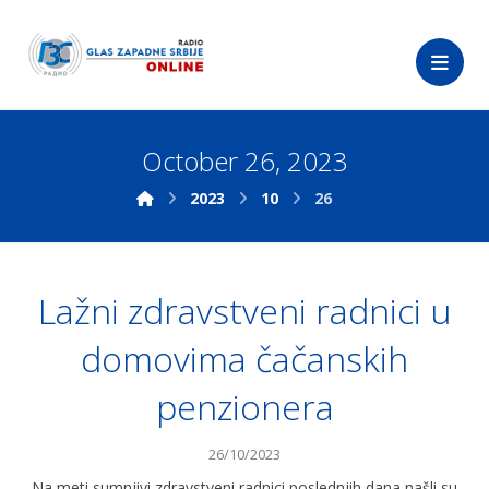
October 26, 2023
2023
10
26
Lažni zdravstveni radnici u
domovima čačanskih
penzionera
26/10/2023
Na meti sumnjivi zdravstveni radnici poslednjih dana našli su